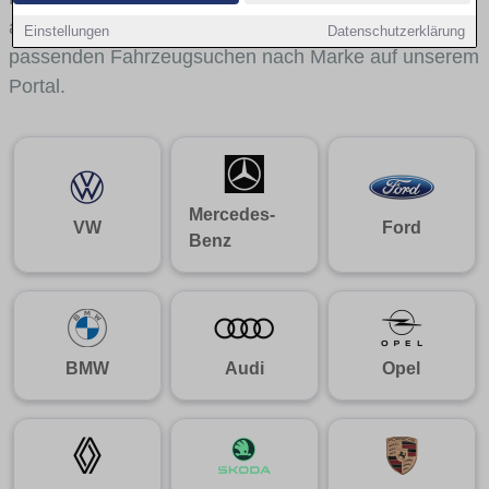
aus gelangst du mit internen Links bequem zu den
Einstellungen
Datenschutzerklärung
passenden Fahrzeugsuchen nach Marke auf unserem
Portal.
Mercedes-
VW
Ford
Benz
BMW
Audi
Opel