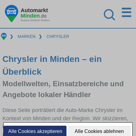
☰
Automarkt
Minden
.de
Autos einfach finden
❯
MARKEN
❯
CHRYSLER
Chrysler in Minden – ein
Überblick
Modellwelten, Einsatzbereiche und
Angebote lokaler Händler
Diese Seite porträtiert die Auto-Marke Chrysler im
Kontext von Minden und der Region. Wir skizzieren,
in welchen Fahrzeugklassen Chrysler stark vertreten
Alle Cookies akzeptieren
Alle Cookies ablehnen
ist, welche Modellreihen häufig im Stadt- und