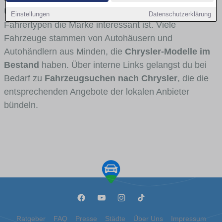
Umlandverkehr zu sehen sind und für welche
Einstellungen
Datenschutzerklärung
Fahrertypen die Marke interessant ist. Viele
Fahrzeuge stammen von Autohäusern und
Autohändlern aus Minden, die
Chrysler-Modelle im
Bestand
haben. Über interne Links gelangst du bei
Bedarf zu
Fahrzeugsuchen nach Chrysler
, die die
entsprechenden Angebote der lokalen Anbieter
bündeln.
Ratgeber
FAQ
Presse
Städte
Über Uns
Impressum