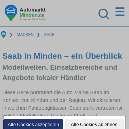
☰
Automarkt
Minden
.de
Autos einfach finden
❯
MARKEN
❯
SAAB
Saab in Minden – ein Überblick
Modellwelten, Einsatzbereiche und
Angebote lokaler Händler
Diese Seite porträtiert die Auto-Marke Saab im
Kontext von Minden und der Region. Wir skizzieren,
in welchen Fahrzeugklassen Saab stark vertreten ist,
welche Modellreihen häufig im Stadt- und
Umlandverkehr zu sehen sind und für welche
Alle Cookies akzeptieren
Alle Cookies ablehnen