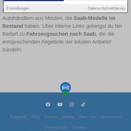
Fahrertypen die Marke interessant ist. Viele
Einstellungen
Datenschutzerklärung
Fahrzeuge stammen von Autohäusern und
Autohändlern aus Minden, die
Saab-Modelle im
Bestand
haben. Über interne Links gelangst du bei
Bedarf zu
Fahrzeugsuchen nach Saab
, die die
entsprechenden Angebote der lokalen Anbieter
bündeln.
Ratgeber
FAQ
Presse
Städte
Über Uns
Impressum
Datenschutz
Cookies