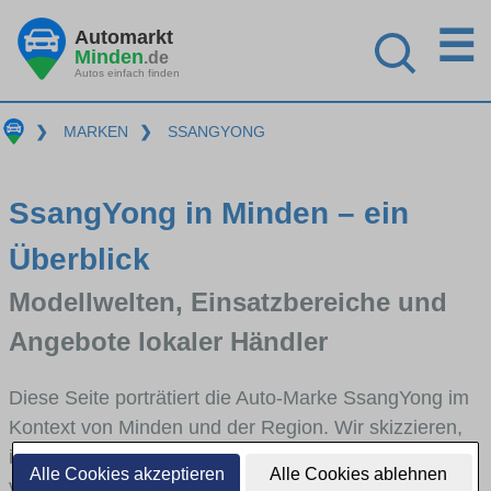
☰
Automarkt
Minden
.de
Autos einfach finden
❯
MARKEN
❯
SSANGYONG
SsangYong in Minden – ein
Überblick
Modellwelten, Einsatzbereiche und
Angebote lokaler Händler
Diese Seite porträtiert die Auto-Marke SsangYong im
Kontext von Minden und der Region. Wir skizzieren,
in welchen Fahrzeugklassen SsangYong stark
Alle Cookies akzeptieren
Alle Cookies ablehnen
vertreten ist, welche Modellreihen häufig im Stadt-