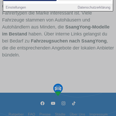
und Umlandverkehr zu sehen sind und für welche
Einstellungen
Datenschutzerklärung
Fahrertypen die Marke interessant ist. Viele
Fahrzeuge stammen von Autohäusern und
Autohändlern aus Minden, die
SsangYong-Modelle
im Bestand
haben. Über interne Links gelangst du
bei Bedarf zu
Fahrzeugsuchen nach SsangYong
,
die die entsprechenden Angebote der lokalen Anbieter
bündeln.
Ratgeber
FAQ
Presse
Städte
Über Uns
Impressum