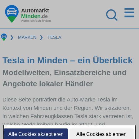
☰
Automarkt
Minden
.de
Autos einfach finden
❯
MARKEN
❯
TESLA
Tesla in Minden – ein Überblick
Modellwelten, Einsatzbereiche und
Angebote lokaler Händler
Diese Seite porträtiert die Auto-Marke Tesla im
Kontext von Minden und der Region. Wir skizzieren,
in welchen Fahrzeugklassen Tesla stark vertreten ist,
welche Modellreihen häufig im Stadt- und
Umlandverkehr zu sehen sind und für welche
Alle Cookies akzeptieren
Alle Cookies ablehnen