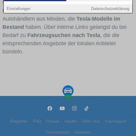
Fahrertypen die Marke interessant ist. Viele
Einstellungen
Datenschutzerklärung
Fahrzeuge stammen von Autohäusern und
Autohändlern aus Minden, die
Tesla-Modelle im
Bestand
haben. Über interne Links gelangst du bei
Bedarf zu
Fahrzeugsuchen nach Tesla
, die die
entsprechenden Angebote der lokalen Anbieter
bündeln.
Ratgeber
FAQ
Presse
Städte
Über Uns
Impressum
Datenschutz
Cookies