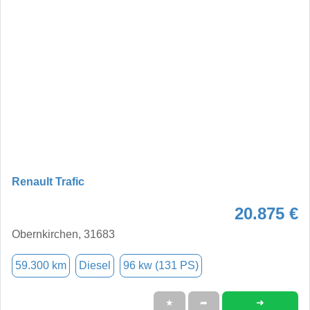
Renault Trafic
20.875 €
Obernkirchen, 31683
59.300 km
Diesel
96 kw (131 PS)
➜
★
➦