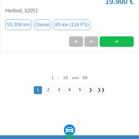
19.900 €
Herford, 32051
55.306 km
Diesel
85 kw (116 PS)
➜
★
➦
1 - 10 von 58
1
2
3
4
5
❯
❯❯