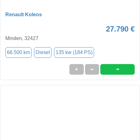
Renault Koleos
27.790 €
Minden, 32427
66.500 km
Diesel
135 kw (184 PS)
➜
★
➦