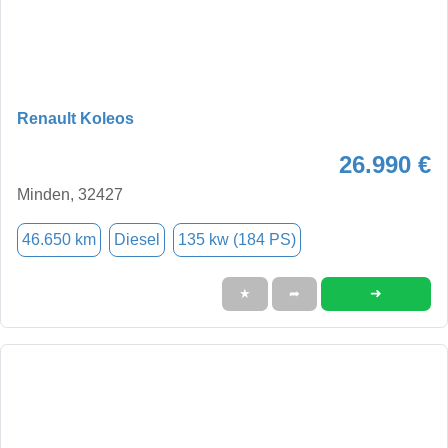
Renault Koleos
26.990 €
Minden, 32427
46.650 km
Diesel
135 kw (184 PS)
➜
★
➦