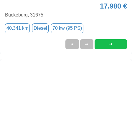
17.980 €
Bückeburg, 31675
40.341 km
Diesel
70 kw (95 PS)
➜
★
➦