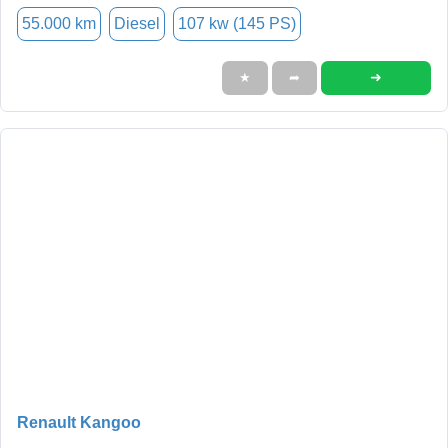
55.000 km
Diesel
107 kw (145 PS)
➜
★
➦
Renault Kangoo