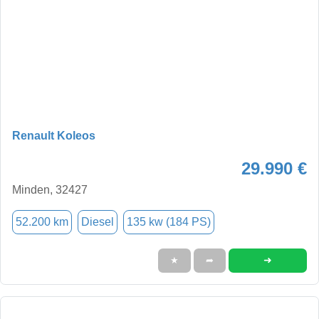
Renault Koleos
29.990 €
Minden, 32427
52.200 km
Diesel
135 kw (184 PS)
➜
★
➦