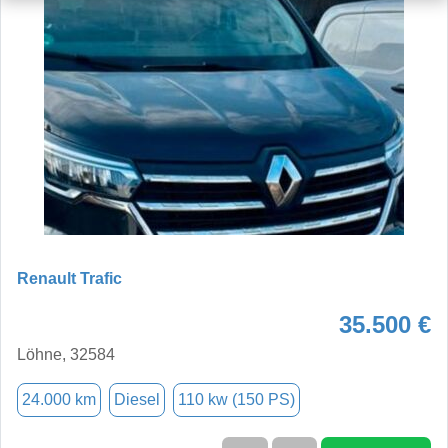
Renault Trafic
35.500 €
Löhne, 32584
24.000 km
Diesel
110 kw (150 PS)