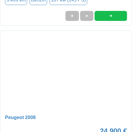
➜
★
➦
Peugeot 2008
24.900 €