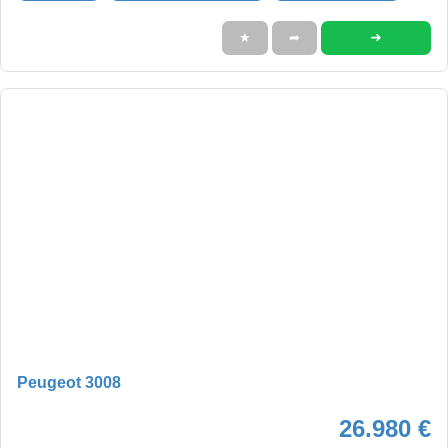
➜
★
➦
Peugeot 3008
26.980 €