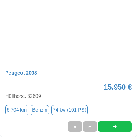
Peugeot 2008
15.950 €
Hüllhorst, 32609
6.704 km
Benzin
74 kw (101 PS)
➜
★
➦