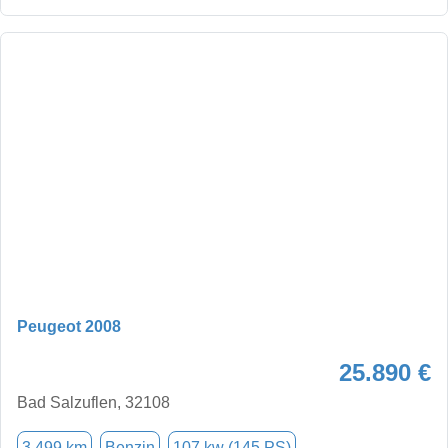
Peugeot 2008
25.890 €
Bad Salzuflen, 32108
3.499 km
Benzin
107 kw (145 PS)