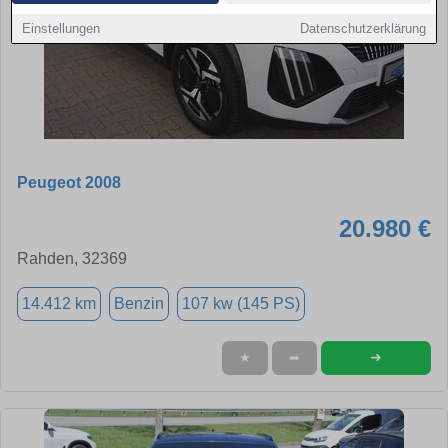
Einstellungen
Datenschutzerklärung
Peugeot 2008
20.980 €
Rahden, 32369
14.412 km
Benzin
107 kw (145 PS)
➜
★
➦