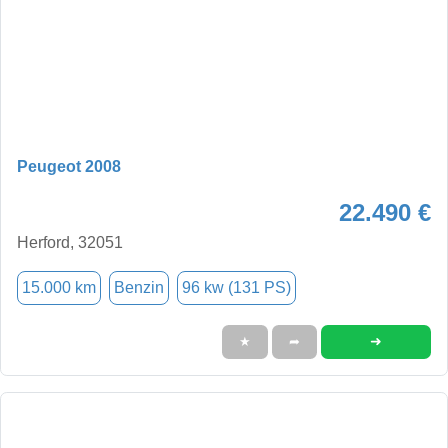
Peugeot 2008
22.490 €
Herford, 32051
15.000 km
Benzin
96 kw (131 PS)
➜
★
➦