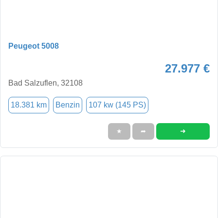
Peugeot 5008
27.977 €
Bad Salzuflen, 32108
18.381 km
Benzin
107 kw (145 PS)
➜
★
➦