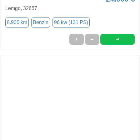
Lemgo, 32657
8.900 km
Benzin
96 kw (131 PS)
➜
★
➦