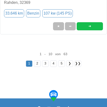
Rahden, 32369
33.646 km
Benzin
107 kw (145 PS)
➜
★
➦
1 - 10 von 63
1
2
3
4
5
❯
❯❯