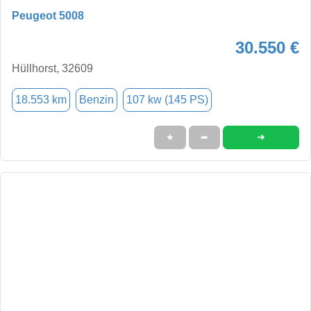
Peugeot 5008
30.550 €
Hüllhorst, 32609
18.553 km
Benzin
107 kw (145 PS)
➜
★
➦