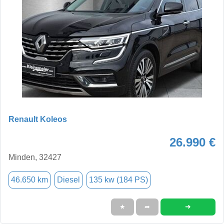
Renault Koleos
26.990 €
Minden, 32427
46.650 km
Diesel
135 kw (184 PS)
➜
★
➦