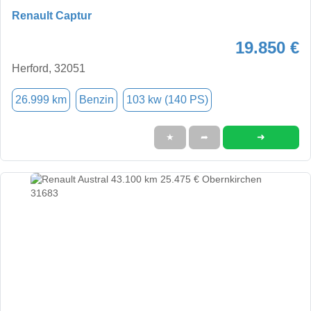
Renault Captur
19.850 €
Herford, 32051
26.999 km
Benzin
103 kw (140 PS)
➜
★
➦