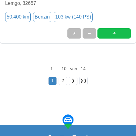
Lemgo, 32657
50.400 km
Benzin
103 kw (140 PS)
➜
★
➦
1 - 10 von 14
1
2
❯
❯❯