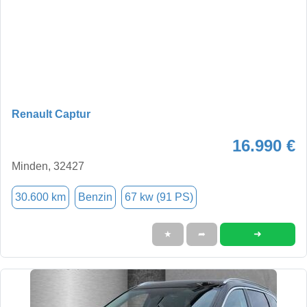
Renault Captur
16.990 €
Minden, 32427
30.600 km
Benzin
67 kw (91 PS)
➜
★
➦