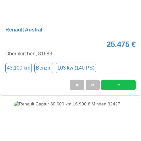
Renault Austral
25.475 €
Obernkirchen, 31683
43.100 km
Benzin
103 kw (140 PS)
➜
★
➦