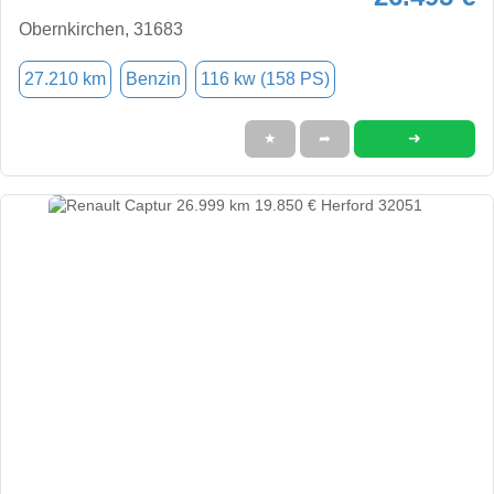
Obernkirchen, 31683
27.210 km
Benzin
116 kw (158 PS)
➜
★
➦