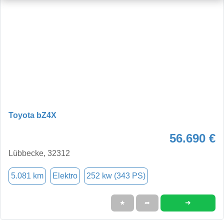
Toyota bZ4X
56.690 €
Lübbecke, 32312
5.081 km
Elektro
252 kw (343 PS)
➜
★
➦