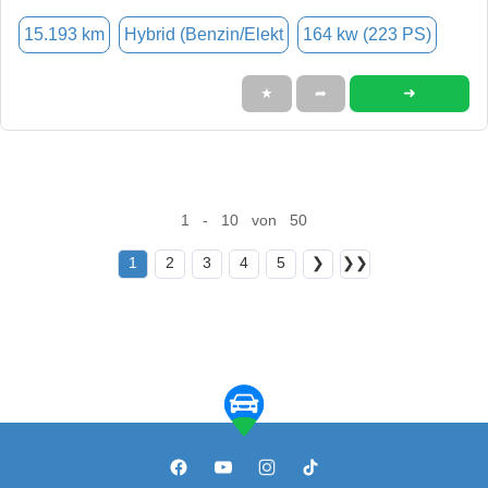
15.193 km
Hybrid (Benzin/Elekt
164 kw (223 PS)
➜
★
➦
1 - 10 von 50
1
2
3
4
5
❯
❯❯