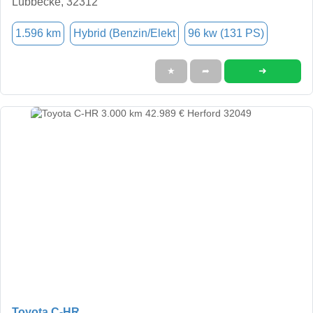
Lübbecke, 32312
1.596 km
Hybrid (Benzin/Elekt
96 kw (131 PS)
➜
★
➦
Toyota C-HR