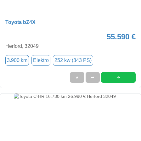
Toyota bZ4X
55.590 €
Herford, 32049
3.900 km
Elektro
252 kw (343 PS)
➜
★
➦