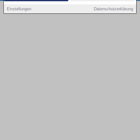
Copyright © 2000 - 2026 | 1A Infosysteme GmbH | Content by: 1a-sites-autos
Einstellungen
Datenschutzerklärung
08.08.2026