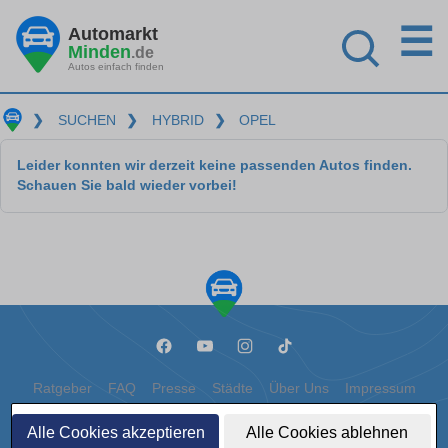
☰
Automarkt
Minden
.de
Autos einfach finden
❯
SUCHEN
❯
HYBRID
❯
OPEL
Leider konnten wir derzeit keine passenden Autos finden.
Schauen Sie bald wieder vorbei!
Ratgeber
FAQ
Presse
Städte
Über Uns
Impressum
Datenschutz
Cookies
Alle Cookies akzeptieren
Alle Cookies ablehnen